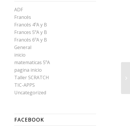
ADF
Francés
Francés 4ºA y B
Frances 5ºA y B
Francés 6ºA y B
General
inicio
matematicas 5ºA
pagina inicio
Taller SCRATCH
La
TIC-APPS
Uncategorized
FACEBOOK