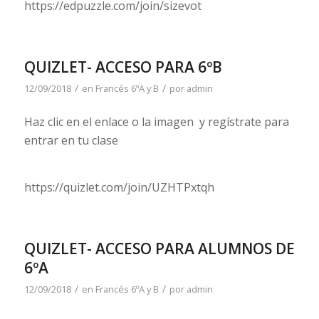
https://edpuzzle.com/join/sizevot
QUIZLET- ACCESO PARA 6ºB
/
/
12/09/2018
en
Francés 6ºA y B
por
admin
Haz clic en el enlace o la imagen y regístrate para
entrar en tu clase
https://quizlet.com/join/UZHTPxtqh
QUIZLET- ACCESO PARA ALUMNOS DE
6ºA
/
/
12/09/2018
en
Francés 6ºA y B
por
admin