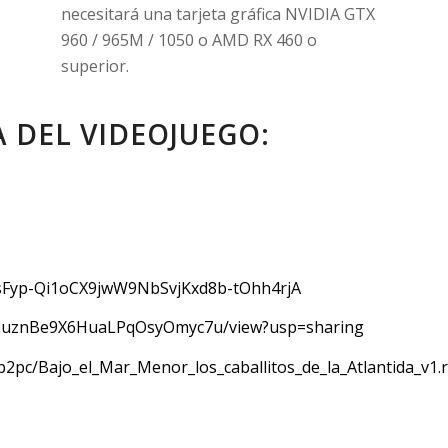
necesitará una tarjeta gráfica NVIDIA GTX
960 / 965M / 1050 o AMD RX 460 o
superior.
 DEL VIDEOJUEGO:
sFyp-Qi1oCX9jwW9NbSvjKxd8b-tOhh4rjA
j3LuznBe9X6HuaLPqOsyOmyc7u/view?usp=sharing
2pc/Bajo_el_Mar_Menor_los_caballitos_de_la_Atlantida_v1.ra