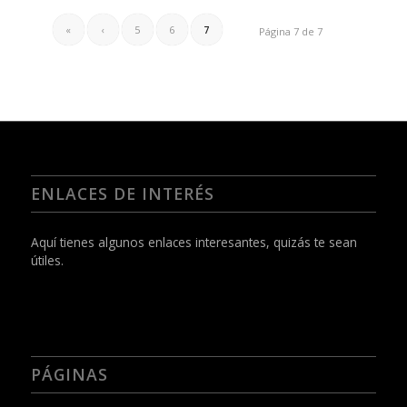
«
‹
5
6
7
Página 7 de 7
ENLACES DE INTERÉS
Aquí tienes algunos enlaces interesantes, quizás te sean
útiles.
PÁGINAS